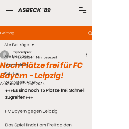
ASBECK '89
Beitrag
Alle Beiträge
raphaelpier
Alle Beiträge
9. Nov. 2024
1 Min. Lesezeit
Noch Plätze frei für FC
Allgemeines
Bayern - Leipzig!
Fahrten
Veranstaltungen
Aktualisiert:
1. Dez. 2024
+++Es sind noch 15 Plätze frei. Schnell 
zugreifen+++
FC Bayern gegen Leipzig 
Das Spiel findet am Freitag den 