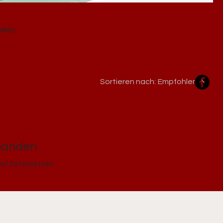
ilen,
Sortieren nach:
Empfohlen
rhanden
uf fortzusetzen.