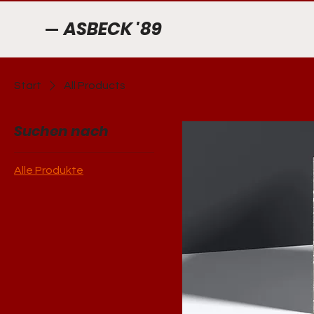
ASBECK '89
Start
All Products
Suchen nach
Alle Produkte