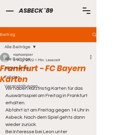
ASBECK '89
Beitrag
Alle Beiträge
raphaelpier
Alle Beiträge
3. Aug. 2022
1 Min. Lesezeit
Frankfurt - FC Bayern
Allgemeines
Karten
Fahrten
Veranstaltungen
Wir haben kurzfristig Karten für das 
Auswärtsspiel am Freitag in Frankfurt 
erhalten. 
Abfahrt ist am Freitag gegen 14 Uhr in 
Asbeck. Nach dem Spiel gehts dann 
wieder zurück. 
Bei Interesse bei Leon unter 