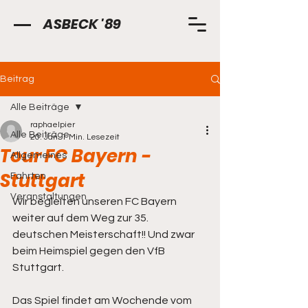
ASBECK '89
Beitrag
Alle Beiträge
raphaelpier
Alle Beiträge
20. Jan.
1 Min. Lesezeit
Tour FC Bayern -
Allgemeines
Stuttgart
Fahrten
Veranstaltungen
Wir begleiten unseren FC Bayern 
weiter auf dem Weg zur 35. 
deutschen Meisterschaft!! Und zwar 
beim Heimspiel gegen den VfB 
Stuttgart. 
Das Spiel findet am Wochende vom 