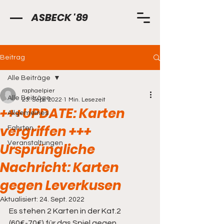
ASBECK '89
Beitrag
Alle Beiträge
raphaelpier
Alle Beiträge
23. Sept. 2022
1 Min. Lesezeit
+++UPDATE: Karten
Allgemeines
vergriffen +++
Fahrten
Veranstaltungen
Ursprüngliche
Nachricht: Karten
gegen Leverkusen
Aktualisiert:
24. Sept. 2022
Es stehen 2 Karten in der Kat.2 
(60€-70€) für das Spiel gegen 